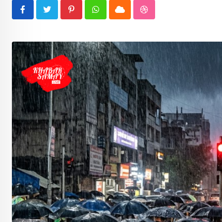
Pinterest
Whatsapp
Cloud
StumbleUpon