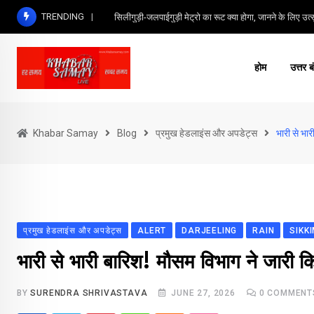
Skip
TRENDING
सिलीगुड़ी-जलपाईगुड़ी मेट्रो का रूट क्या होगा, जानने के लिए उत्सु
to
content
होम
उत्तर ब
Khabar Samay
Blog
प्रमुख हेडलाइंस और अपडेट्स
भारी से भार
प्रमुख हेडलाइंस और अपडेट्स
ALERT
DARJEELING
RAIN
SIKK
भारी से भारी बारिश! मौसम विभाग ने जारी किय
BY
SURENDRA SHRIVASTAVA
JUNE 27, 2026
0
COMMENT