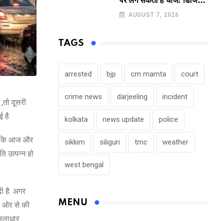
पर लग सकता है चार्ज! डिजिटल
पेमेंट करने वालों के लिए बड़ा
AUGUST 7, 2026
अपडेट !
TAGS
arrested
bjp
cm mamta
court
crime news
darjeeling
incident
 ,तो दूसरी
 है.
kolkata
news update
police
है कि आज और
sikkim
siliguri
tmc
weather
ि उत्पन्न हो
west bengal
ी है. अगर
MENU
ी ओर से की
ूसलाधार