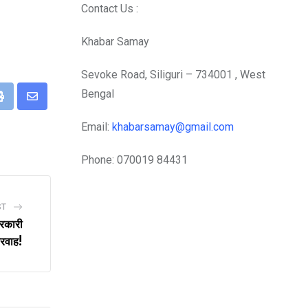
Contact Us :
Khabar Samay
Sevoke Road, Siliguri – 734001 , West
Bengal
eUpon
Print
Share
via
Email:
khabarsamay@gmail.com
Email
Phone: 070019 84431
ST
सरकारी
रवाह!