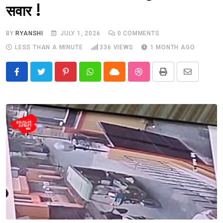
सवार !
BY
RYANSHI
JULY 1, 2026
0
COMMENTS
LESS THAN A MINUTE
336
VIEWS
1 MONTH AGO
Pinterest
Whatsapp
Cloud
StumbleUpon
Print
Share
via
Email