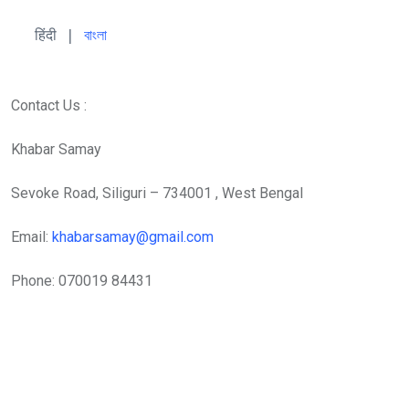
हिंदी 
| 
বাংলা
Contact Us :
Khabar Samay
Sevoke Road, Siliguri – 734001 , West Bengal
Email:
khabarsamay@gmail.com
Phone: 070019 84431