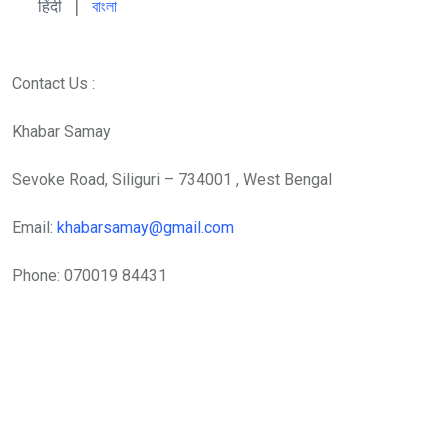
हिंदी 
| 
বাংলা
Contact Us :
Khabar Samay
Sevoke Road, Siliguri – 734001 , West Bengal
Email:
khabarsamay@gmail.com
Phone: 070019 84431