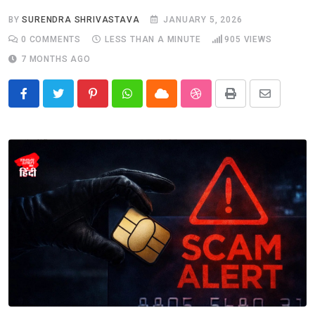
BY
SURENDRA SHRIVASTAVA
JANUARY 5, 2026
0
COMMENTS
LESS THAN A MINUTE
905
VIEWS
7 MONTHS AGO
Pinterest
Whatsapp
Cloud
StumbleUpon
Print
Share
via
Email