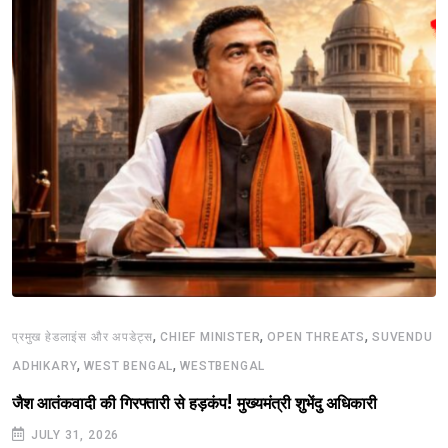
,
,
,
प्रमुख हेडलाइंस और अपडेट्स
CHIEF MINISTER
OPEN THREATS
SUVENDU
,
,
ADHIKARY
WEST BENGAL
WESTBENGAL
जैश आतंकवादी की गिरफ्तारी से हड़कंप! मुख्यमंत्री शुभेंदु अधिकारी
JULY 31, 2026