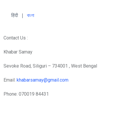
हिंदी 
| 
বাংলা
Contact Us :
Khabar Samay
Sevoke Road, Siliguri – 734001 , West Bengal
Email:
khabarsamay@gmail.com
Phone: 070019 84431