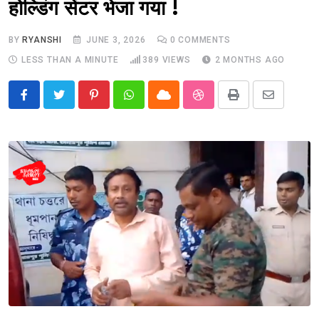
होल्डिंग सेंटर भेजा गया !
BY
RYANSHI
JUNE 3, 2026
0
COMMENTS
LESS THAN A MINUTE
389
VIEWS
2 MONTHS AGO
Pinterest
Whatsapp
Cloud
StumbleUpon
Print
Share
via
Email