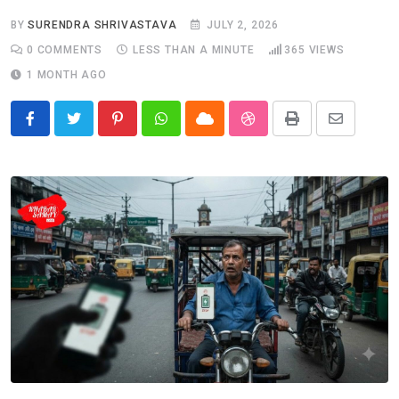
BY
SURENDRA SHRIVASTAVA
JULY 2, 2026
0
COMMENTS
LESS THAN A MINUTE
365
VIEWS
1 MONTH AGO
Pinterest
Whatsapp
Cloud
StumbleUpon
Print
Share
via
Email