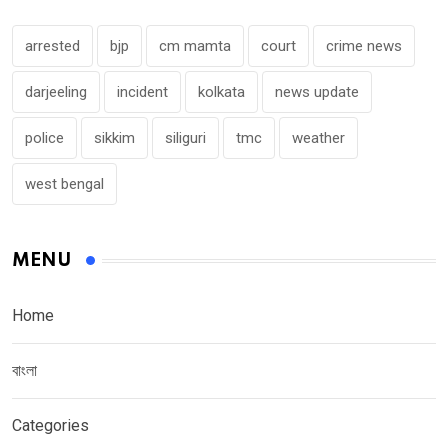
arrested
bjp
cm mamta
court
crime news
darjeeling
incident
kolkata
news update
police
sikkim
siliguri
tmc
weather
west bengal
MENU
Home
বাংলা
Categories