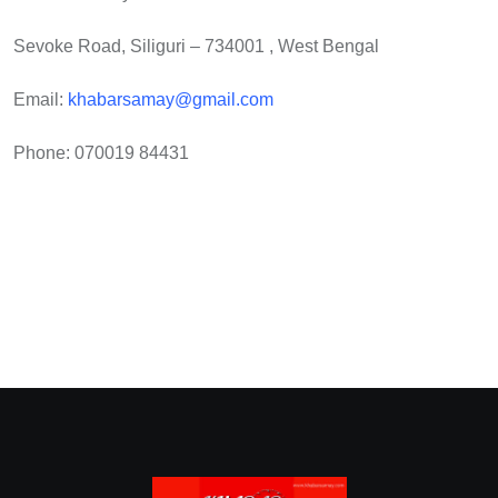
Sevoke Road, Siliguri – 734001 , West Bengal
Email:
khabarsamay@gmail.com
Phone: 070019 84431