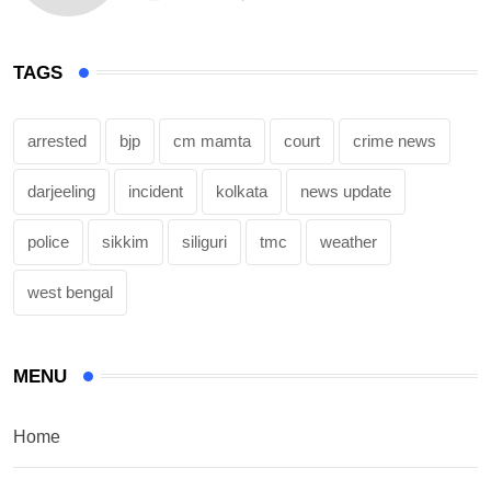
TAGS
arrested
bjp
cm mamta
court
crime news
darjeeling
incident
kolkata
news update
police
sikkim
siliguri
tmc
weather
west bengal
MENU
Home