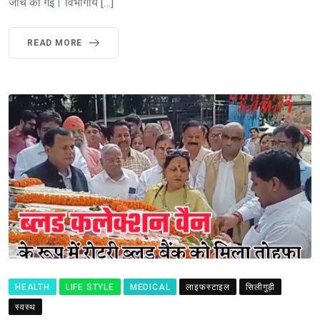
जांच की गई। विभागीय […]
READ MORE
HEALTH
LIFE STYLE
MEDICAL
लाइफस्टाइल
सिलीगुड़ी
स्वस्थ