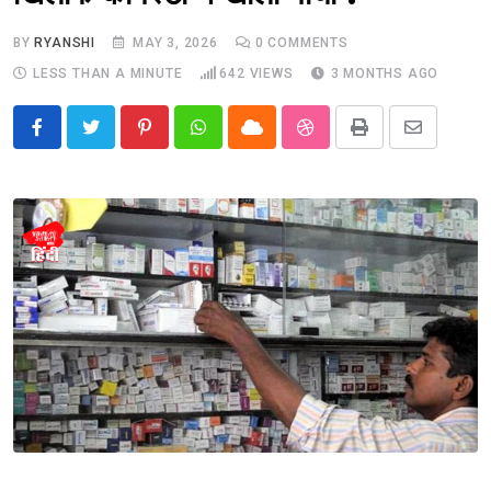
BY
RYANSHI
MAY 3, 2026
0
COMMENTS
LESS THAN A MINUTE
642
VIEWS
3 MONTHS AGO
Pinterest
Whatsapp
Cloud
StumbleUpon
Print
Share
via
Email