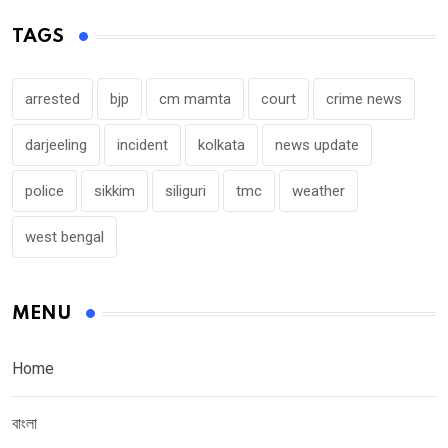
TAGS
arrested
bjp
cm mamta
court
crime news
darjeeling
incident
kolkata
news update
police
sikkim
siliguri
tmc
weather
west bengal
MENU
Home
বাংলা