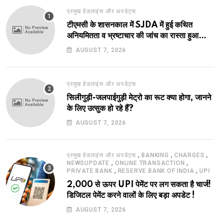
प्रमुख हेडलाइंस और अपडेट्स
टीएमसी के शासनकाल में SJDA में हुई कथित
अनियमितता व भ्रष्टाचार की जांच का रास्ता हुआ
प्रशस्त! एक नए अवतार में लौटा SJDA!
AUGUST 7, 2026
प्रमुख हेडलाइंस और अपडेट्स
सिलीगुड़ी-जलपाईगुड़ी मेट्रो का रूट क्या होगा, जानने
के लिए उत्सुक हो रहे हैं?
AUGUST 7, 2026
,
,
,
प्रमुख हेडलाइंस और अपडेट्स
BANKING
CHARGES
,
,
NEWSUPDATE
ONLINE TRANSACTION
,
,
PRIVATE BANK
RESERVE BANK OF INDIA
UPI
2,000 से ऊपर UPI पेमेंट पर लग सकता है चार्ज!
डिजिटल पेमेंट करने वालों के लिए बड़ा अपडेट !
AUGUST 7, 2026