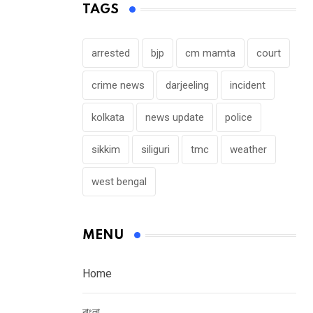
TAGS
arrested
bjp
cm mamta
court
crime news
darjeeling
incident
kolkata
news update
police
sikkim
siliguri
tmc
weather
west bengal
MENU
Home
বাংলা