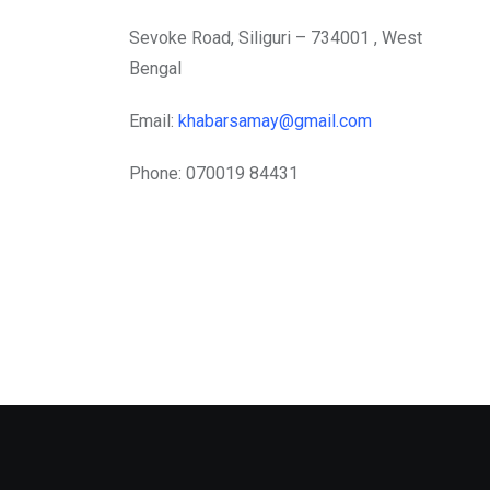
Sevoke Road, Siliguri – 734001 , West
Bengal
Email:
khabarsamay@gmail.com
Phone: 070019 84431