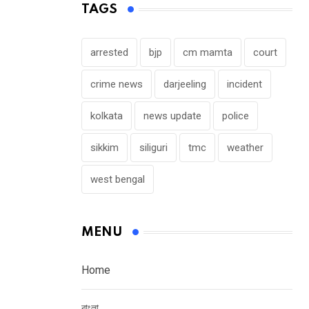
TAGS
arrested
bjp
cm mamta
court
crime news
darjeeling
incident
kolkata
news update
police
sikkim
siliguri
tmc
weather
west bengal
MENU
Home
বাংলা