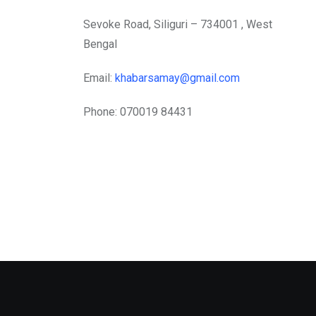
Sevoke Road, Siliguri – 734001 , West
Bengal
Email:
khabarsamay@gmail.com
Phone: 070019 84431