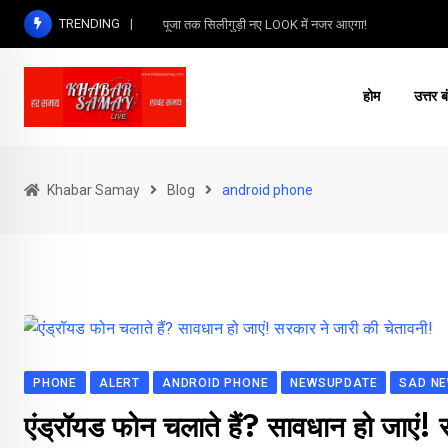
Skip
TRENDING
पूजा तक सिलीगुड़ी नए LOOK में नजर आएगा!
to
content
होम
उत्तर ब
Khabar Samay
Blog
android phone
PHONE
ALERT
ANDROID PHONE
NEWSUPDATE
SAD N
एंड्रॉयड फोन चलाते हैं? सावधान हो जाएं!