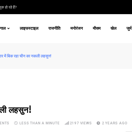
क हो रहे हैं?
ंगाल
लाइफस्टाइल
राजनीति
मनोरंजन
मौसम
खेल
जुर्म
जार में बिक रहा चीन का नकली लहसुन!
कली लहसुन!
ENTS
LESS THAN A MINUTE
2197
VIEWS
2 YEARS AGO