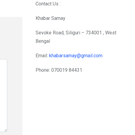
Contact Us :
Khabar Samay
Sevoke Road, Siliguri – 734001 , West
Bengal
Email:
khabarsamay@gmail.com
Phone: 070019 84431