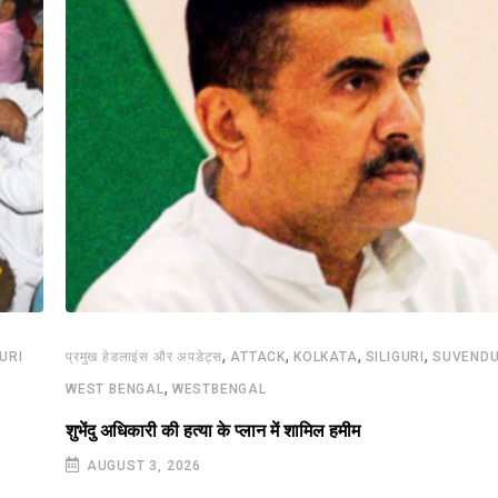
,
,
,
,
GURI
प्रमुख हेडलाइंस और अपडेट्स
ATTACK
KOLKATA
SILIGURI
SUVENDU
,
WEST BENGAL
WESTBENGAL
शुभेंदु अधिकारी की हत्या के प्लान में शामिल हमीम
AUGUST 3, 2026