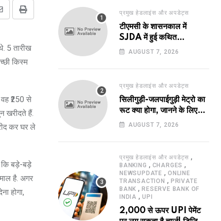
प्रमुख हेडलाइंस और अपडेट्स
Share
Print
टीएमसी के शासनकाल में
via
SJDA में हुई कथित
Email
थे. 5 तारीख
अनियमितता व भ्रष्टाचार की
AUGUST 7, 2026
जांच का रास्ता हुआ प्रशस्त! एक
च्छी किस्म
नए अवतार में लौटा SJDA!
प्रमुख हेडलाइंस और अपडेट्स
 वह ₹250 से
सिलीगुड़ी-जलपाईगुड़ी मेट्रो का
रूट क्या होगा, जानने के लिए
न खरीदते हैं.
उत्सुक हो रहे हैं?
AUGUST 7, 2026
रीद कर घर ले
,
प्रमुख हेडलाइंस और अपडेट्स
ि बड़े-बड़े
,
,
BANKING
CHARGES
,
NEWSUPDATE
ONLINE
माल है. अगर
,
TRANSACTION
PRIVATE
,
BANK
RESERVE BANK OF
ेना होगा,
,
INDIA
UPI
2,000 से ऊपर UPI पेमेंट