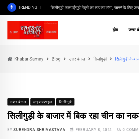
Skip
TRENDING
सिलीगुड़ी-जलपाईगुड़ी मेट्रो का रूट क्या होगा, जानने के लिए उत्सु
to
content
होम
उत्तर ब
Khabar Samay
Blog
उत्तर बंगाल
सिलीगुड़ी
सिलीगुड़ी के बा
उत्तर बंगाल
लाइफस्टाइल
सिलीगुड़ी
सिलीगुड़ी के बाजार में बिक रहा चीन का न
BY
SURENDRA SHRIVASTAVA
FEBRUARY 8, 2024
0
COMM