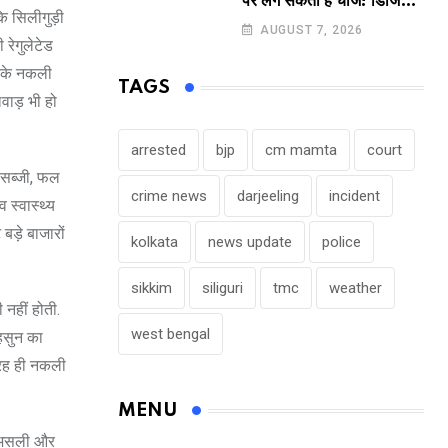
पर लग सकता है चार्ज! डिजिटल
ि सिलीगुड़ी
पेमेंट करने वालों के लिए बड़ा
AUGUST 7, 2026
 रेगुलेटेड
अपडेट !
 करके नकली
TAGS
वाड़ भी हो
arrested
bjp
cm mamta
court
 सब्जी, फल
crime news
darjeeling
incident
व स्वास्थ्य
बड़े बाजारों
kolkata
news update
police
sikkim
siliguri
tmc
weather
नहीं होती.
west bengal
लहसुन का
तरह ही नकली
MENU
. असली और