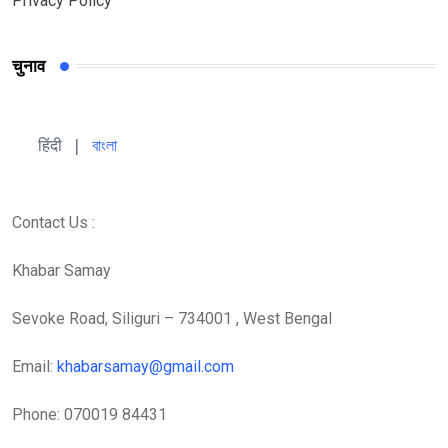
Privacy Policy
चुनाव
हिंदी 
| 
বাংলা
Contact Us :
Khabar Samay
Sevoke Road, Siliguri – 734001 , West Bengal
Email:
khabarsamay@gmail.com
Phone: 070019 84431