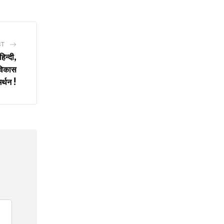
ST
हिन्दी,
 विकास
र्थन !