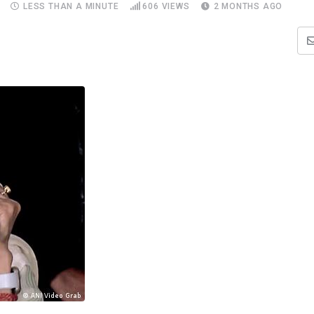
LESS THAN A MINUTE
606
VIEWS
2 MONTHS AGO