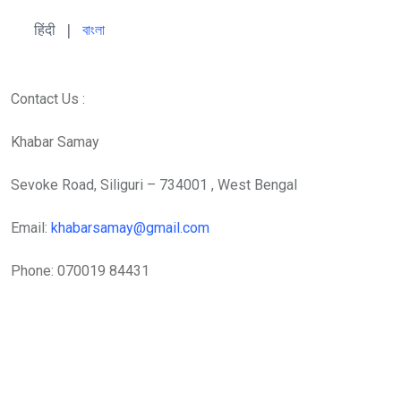
हिंदी 
| 
বাংলা
Contact Us :
Khabar Samay
Sevoke Road, Siliguri – 734001 , West Bengal
Email:
khabarsamay@gmail.com
Phone: 070019 84431