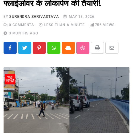
फ्लाईओवर के लोकार्पण की तैयारी!
BY
SURENDRA SHRIVASTAVA
MAY 18, 2026
0
COMMENTS
LESS THAN A MINUTE
756
VIEWS
3 MONTHS AGO
Pinterest
Whatsapp
Cloud
StumbleUpon
Print
Share
via
Email