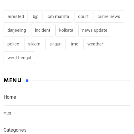
arrested
bjp
cm mamta
court
crime news
darjeeling
incident
kolkata
news update
police
sikkim
siliguri
tmc
weather
west bengal
MENU
Home
বাংলা
Categories