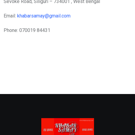
Sevoke Road, Siliguri – 734001 , West Bengal
Email:
khabarsamay@gmail.com
Phone: 070019 84431