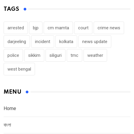
TAGS
arrested
bjp
cm mamta
court
crime news
darjeeling
incident
kolkata
news update
police
sikkim
siliguri
tmc
weather
west bengal
MENU
Home
বাংলা