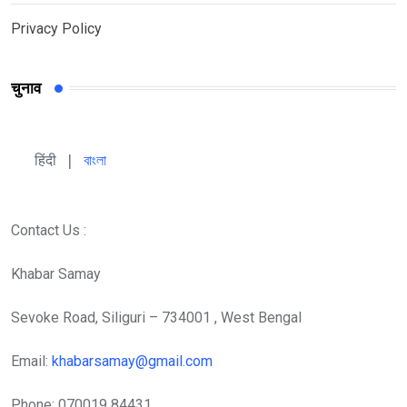
Privacy Policy
चुनाव
हिंदी 
| 
বাংলা
Contact Us :
Khabar Samay
Sevoke Road, Siliguri – 734001 , West Bengal
Email:
khabarsamay@gmail.com
Phone: 070019 84431