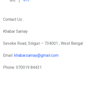
हिंदी 
| 
বাংলা
Contact Us :
Khabar Samay
Sevoke Road, Siliguri – 734001 , West Bengal
Email:
khabarsamay@gmail.com
Phone: 070019 84431