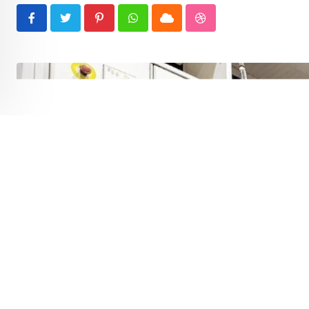
Pinterest
Whatsapp
Cloud
StumbleUpon