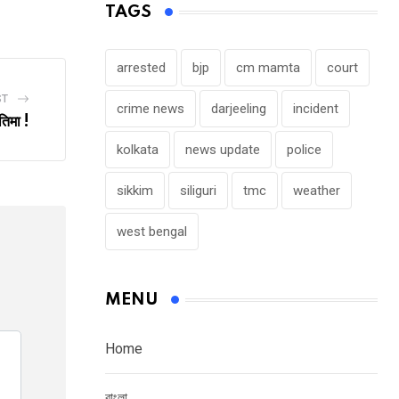
TAGS
Email
arrested
bjp
cm mamta
court
ST
crime news
darjeeling
incident
तिमा !
kolkata
news update
police
sikkim
siliguri
tmc
weather
west bengal
MENU
Home
বাংলা