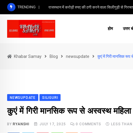
Skip
TRENDING
राजस्थान में करोड़ों रुपए की ठगी करने वाला सिलीगुड़ी से गिरफ्त
to
content
होम
उत्तर ब
Khabar Samay
Blog
newsupdate
कुएं में गिरी मानसिक रूप 
NEWSUPDATE
SILIGURI
कुएं में गिरी मानसिक रूप से अस्वस्थ महिला
BY
RYANSHI
JULY 17, 2025
0
COMMENTS
LESS THAN