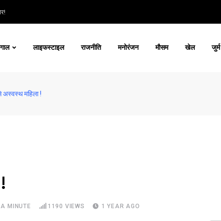
ार!
ंगाल
लाइफस्टाइल
राजनीति
मनोरंजन
मौसम
खेल
जुर्म
से अस्वस्थ महिला !
 !
 A MINUTE
1190
VIEWS
1 YEAR AGO