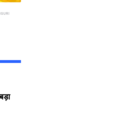
,
,
,
LIGURI
SHANKAR GHOSH
CENSUS
GOOD NEWS
NEWSUPDATE
देशभर में शुरू हुई जनगणना, सिलिगुड़ी में विधायक शंकर
AUGUST 1, 2026
बड़ा