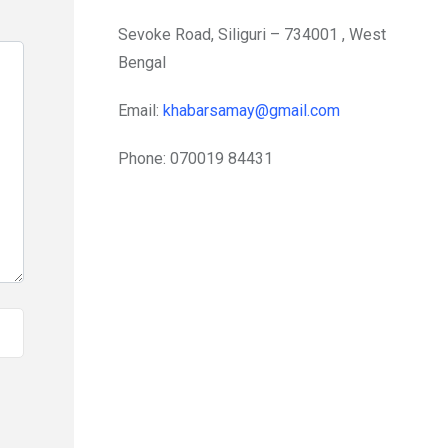
Sevoke Road, Siliguri – 734001 , West
Bengal
Email:
khabarsamay@gmail.com
Phone: 070019 84431