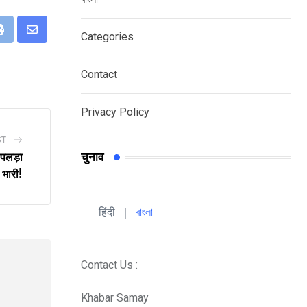
Categories
eUpon
Print
Share
via
Contact
Email
Privacy Policy
ST
चुनाव
 पलड़ा
भारी!
हिंदी 
| 
বাংলা
Contact Us :
Khabar Samay