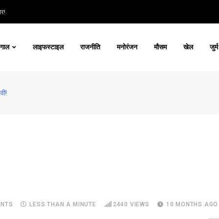
ार!
ंगाल
लाइफस्टाइल
राजनीति
मनोरंजन
मौसम
खेल
जुर्म
वी!
NTS
LESS THAN A MINUTE
2440
VIEWS
10 MONTHS AGO