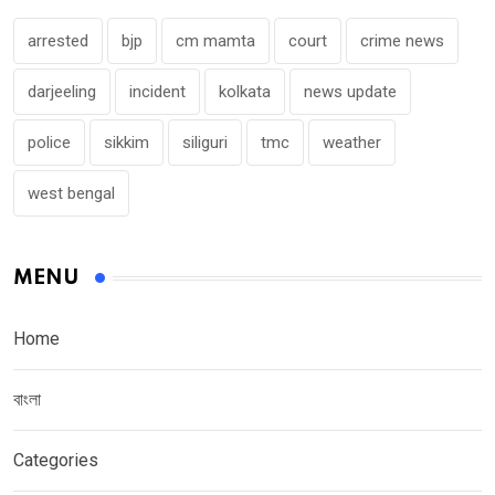
arrested
bjp
cm mamta
court
crime news
darjeeling
incident
kolkata
news update
police
sikkim
siliguri
tmc
weather
west bengal
MENU
Home
বাংলা
Categories