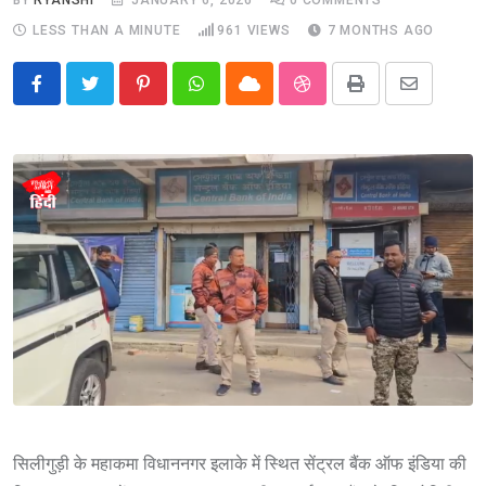
LESS THAN A MINUTE
961
VIEWS
7 MONTHS AGO
Pinterest
Whatsapp
Cloud
StumbleUpon
Print
Share
via
Email
सिलीगुड़ी के महाकमा विधाननगर इलाके में स्थित सेंट्रल बैंक ऑफ इंडिया की