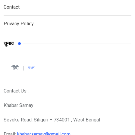
Contact
Privacy Policy
चुनाव
हिंदी 
| 
বাংলা
Contact Us :
Khabar Samay
Sevoke Road, Siliguri – 734001 , West Bengal
Email:
khabarsamay@gmail.com