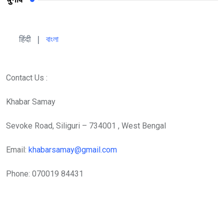
हिंदी 
| 
বাংলা
Contact Us :
Khabar Samay
Sevoke Road, Siliguri – 734001 , West Bengal
Email:
khabarsamay@gmail.com
Phone: 070019 84431