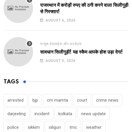
राजस्थान में करोड़ों रुपए की ठगी करने वाला सिलीगुड़ी
से गिरफ्तार!
AUGUST 6, 2026
प्रमुख हेडलाइंस और अपडेट्स
सावधान सिलीगुड़ी! यह स्कैम आपके होश उड़ा देगा!
AUGUST 5, 2026
TAGS
arrested
bjp
cm mamta
court
crime news
darjeeling
incident
kolkata
news update
police
sikkim
siliguri
tmc
weather