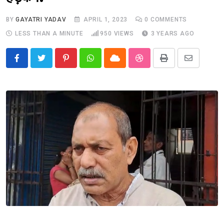
BY
GAYATRI YADAV
APRIL 1, 2023
0
COMMENTS
LESS THAN A MINUTE
950
VIEWS
3 YEARS AGO
Pinterest
Whatsapp
Cloud
StumbleUpon
Print
Share
via
Email