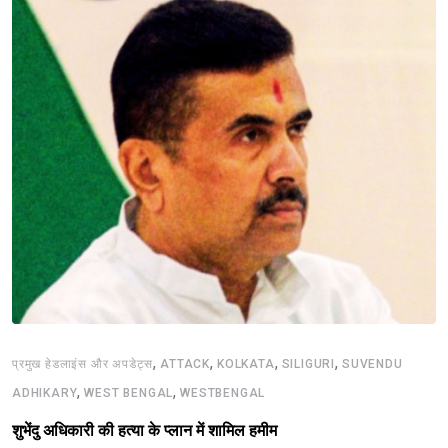
,
,
,
,
प्रमुख हेडलाइंस और अपडेट्स
ATTACK
KOLKATA
SILIGURI
SUVENDU
,
,
ADHIKARY
WEST BENGAL
WESTBENGAL
शुभेंदु अधिकारी की हत्या के प्लान में शामिल हमीम