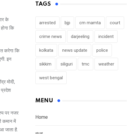
TAGS
चार के
arrested
bjp
cm mamta
court
 होगा कि
crime news
darjeeling
incident
kolkata
news update
police
ित करेगा कि
एगी. इन
sikkim
siliguri
tmc
weather
west bengal
ंद्र मोदी,
 प्रदेश
MENU
ृश्य पर नजर
Home
ी कमान में
आ जाता है.
বাংলা