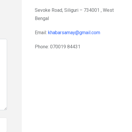
Sevoke Road, Siliguri – 734001 , West
Bengal
Email:
khabarsamay@gmail.com
Phone: 070019 84431