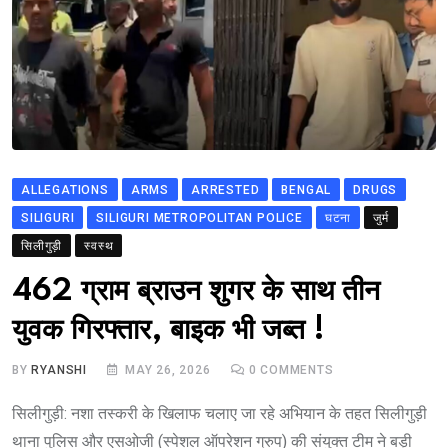
ALLEGATIONS
ARMS
ARRESTED
BENGAL
DRUGS
SILIGURI
SILIGURI METROPOLITAN POLICE
घटना
जुर्म
सिलीगुड़ी
स्वस्थ
462 ग्राम ब्राउन शुगर के साथ तीन
युवक गिरफ्तार, बाइक भी जब्त !
BY
RYANSHI
MAY 26, 2026
0
COMMENTS
सिलीगुड़ी: नशा तस्करी के खिलाफ चलाए जा रहे अभियान के तहत सिलीगुड़ी
थाना पुलिस और एसओजी (स्पेशल ऑपरेशन ग्रुप) की संयुक्त टीम ने बड़ी