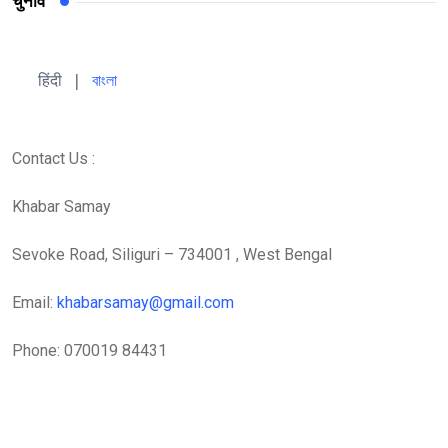
चुनाव
हिंदी 
| 
বাংলা
Contact Us :
Khabar Samay
Sevoke Road, Siliguri – 734001 , West Bengal
Email:
khabarsamay@gmail.com
Phone: 070019 84431