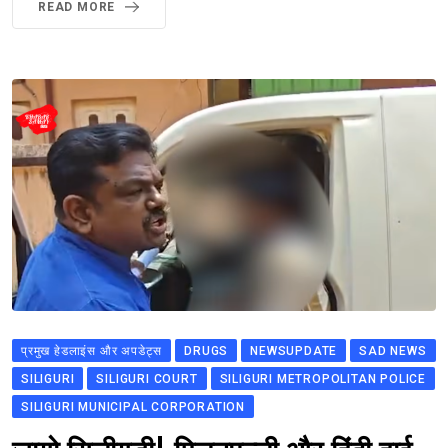
READ MORE
प्रमुख हेडलाइंस और अपडेट्स
DRUGS
NEWSUPDATE
SAD NEWS
SILIGURI
SILIGURI COURT
SILIGURI METROPOLITAN POLICE
SILIGURI MUNICIPAL CORPORATION