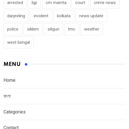
arrested
bjp
cm mamta
court
crime news
darjeeling
incident
kolkata
news update
police
sikkim
siliguri
tmc
weather
west bengal
MENU
Home
বাংলা
Categories
Contact