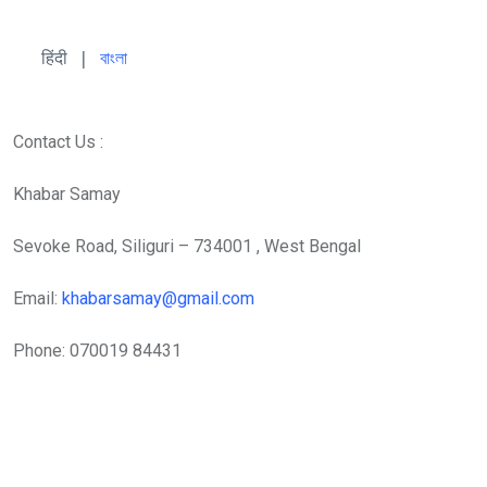
हिंदी 
| 
বাংলা
Contact Us :
Khabar Samay
Sevoke Road, Siliguri – 734001 , West Bengal
Email:
khabarsamay@gmail.com
Phone: 070019 84431