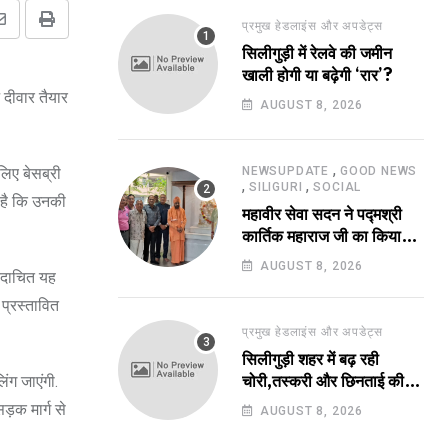
प्रमुख हेडलाइंस और अपडेट्स
Share
Print
सिलीगुड़ी में रेलवे की जमीन
via
खाली होगी या बढ़ेगी ‘रार’?
Email
 दीवार तैयार
AUGUST 8, 2026
,
लिए बेसब्री
NEWSUPDATE
GOOD NEWS
,
,
SILIGURI
SOCIAL
स है कि उनकी
महावीर सेवा सदन ने पद्मश्री
कार्तिक महाराज जी का किया
सम्मान !
AUGUST 8, 2026
 कदाचित यह
 प्रस्तावित
प्रमुख हेडलाइंस और अपडेट्स
सिलीगुड़ी शहर में बढ़ रही
िंग जाएंगी.
चोरी,तस्करी और छिनताई की
घटनाएं!
ड़क मार्ग से
AUGUST 8, 2026