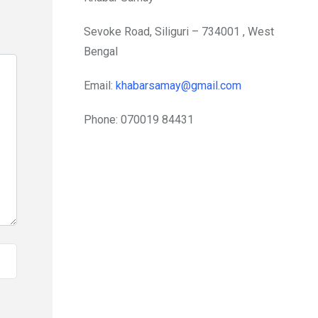
Sevoke Road, Siliguri – 734001 , West
Bengal
Email:
khabarsamay@gmail.com
Phone: 070019 84431