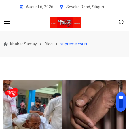
Skip
August 6, 2026
Sevoke Road, Siliguri
to
content
Khabar Samay
Blog
supreme court