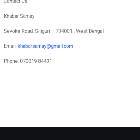
Contact Us :
Khabar Samay
Sevoke Road, Siliguri – 734001 , West Bengal
Email:
khabarsamay@gmail.com
Phone: 070019 84431