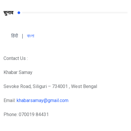
चुनाव
हिंदी 
| 
বাংলা
Contact Us :
Khabar Samay
Sevoke Road, Siliguri – 734001 , West Bengal
Email:
khabarsamay@gmail.com
Phone: 070019 84431