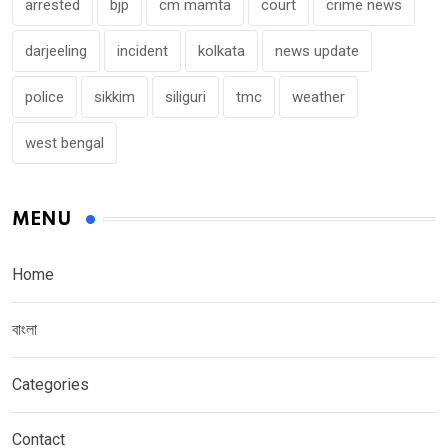
arrested
bjp
cm mamta
court
crime news
darjeeling
incident
kolkata
news update
police
sikkim
siliguri
tmc
weather
west bengal
MENU
Home
বাংলা
Categories
Contact