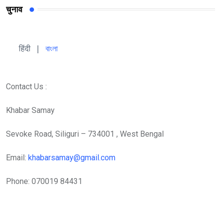
चुनाव
हिंदी 
| 
বাংলা
Contact Us :
Khabar Samay
Sevoke Road, Siliguri – 734001 , West Bengal
Email:
khabarsamay@gmail.com
Phone: 070019 84431