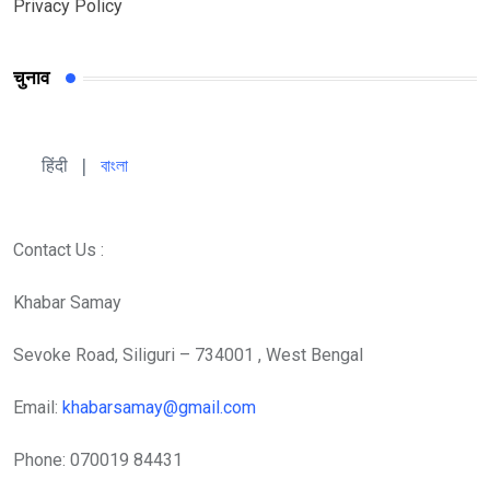
Privacy Policy
चुनाव
हिंदी 
| 
বাংলা
Contact Us :
Khabar Samay
Sevoke Road, Siliguri – 734001 , West Bengal
Email:
khabarsamay@gmail.com
Phone: 070019 84431