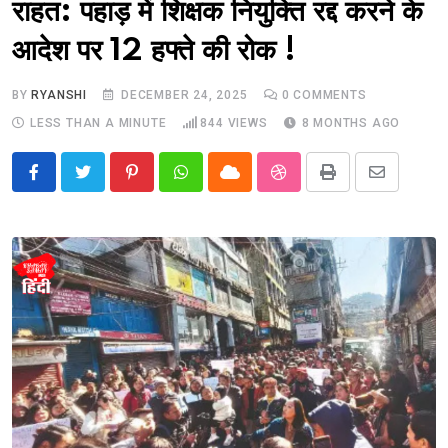
राहत: पहाड़ में शिक्षक नियुक्ति रद्द करने के
आदेश पर 12 हफ्ते की रोक !
BY
RYANSHI
DECEMBER 24, 2025
0
COMMENTS
LESS THAN A MINUTE
844
VIEWS
8 MONTHS AGO
Pinterest
Whatsapp
Cloud
StumbleUpon
Print
Share
via
Email