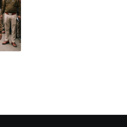
,
,
,
प्रमुख हेडलाइंस और अपडेट्स
KHABAR SAMAY
NEWSUPDATE
VIRAL FEVER
सिलीगुड़ी में घर-घर दस्तक दे रहा वायरल!
AUGUST 5, 2026