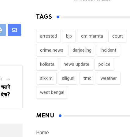
TAGS
eUpon
Print
Share
arrested
bjp
cm mamta
court
via
crime news
darjeeling
incident
Email
kolkata
news update
police
sikkim
siliguri
tmc
weather
ST
ो चलने
west bengal
देगा?
MENU
Home