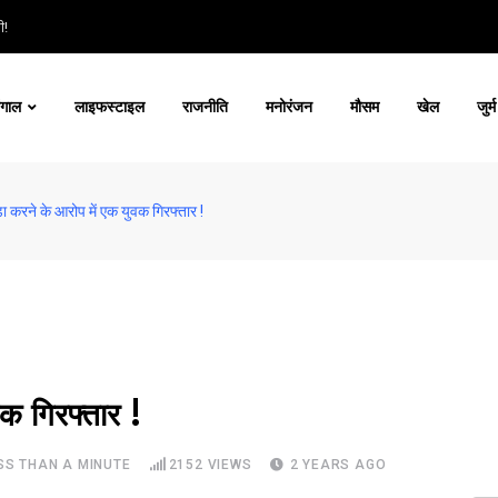
ी!
ंगाल
लाइफस्टाइल
राजनीति
मनोरंजन
मौसम
खेल
जुर्म
़ा करने के आरोप में एक युवक गिरफ्तार !
वक गिरफ्तार !
SS THAN A MINUTE
2152
VIEWS
2 YEARS AGO