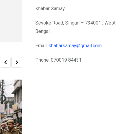
Khabar Samay
Sevoke Road, Siliguri – 734001 , West
Bengal
Email:
khabarsamay@gmail.com
Phone: 070019 84431