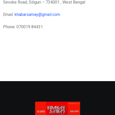
Sevoke Road, Siliguri – 734001 , West Bengal
Email:
khabarsamay@gmail.com
Phone: 070019 84431