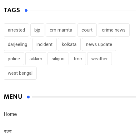
TAGS
arrested
bjp
cm mamta
court
crime news
darjeeling
incident
kolkata
news update
police
sikkim
siliguri
tmc
weather
west bengal
MENU
Home
বাংলা