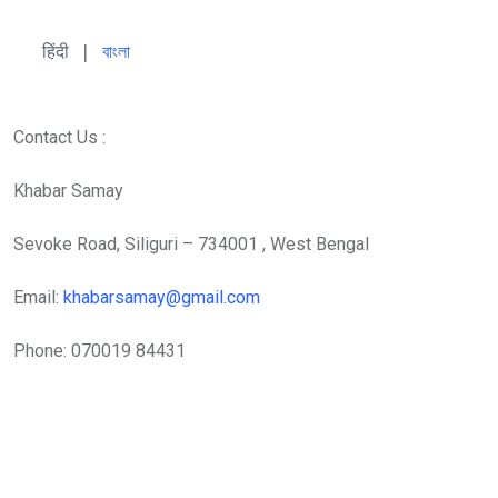
हिंदी 
| 
বাংলা
Contact Us :
Khabar Samay
Sevoke Road, Siliguri – 734001 , West Bengal
Email:
khabarsamay@gmail.com
Phone: 070019 84431