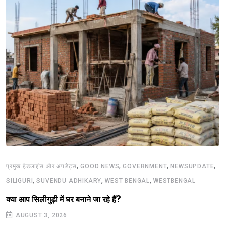
,
,
,
,
प्रमुख हेडलाइंस और अपडेट्स
GOOD NEWS
GOVERNMENT
NEWSUPDATE
,
,
,
SILIGURI
SUVENDU ADHIKARY
WEST BENGAL
WESTBENGAL
क्या आप सिलीगुड़ी में घर बनाने जा रहे हैं?
AUGUST 3, 2026