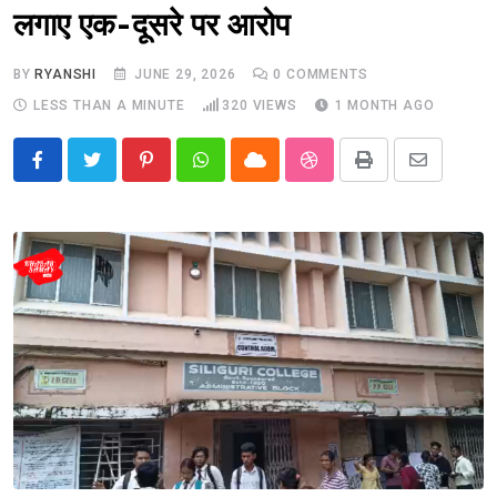
लगाए एक-दूसरे पर आरोप
BY
RYANSHI
JUNE 29, 2026
0
COMMENTS
LESS THAN A MINUTE
320
VIEWS
1 MONTH AGO
Pinterest
Whatsapp
Cloud
StumbleUpon
Print
Share
via
Email