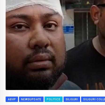
ABVP
NEWSUPDATE
POLITICS
SILIGURI
SILIGURI COLL