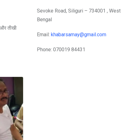
Sevoke Road, Siliguri – 734001 , West
Bengal
व और तीखी
Email:
khabarsamay@gmail.com
Phone: 070019 84431