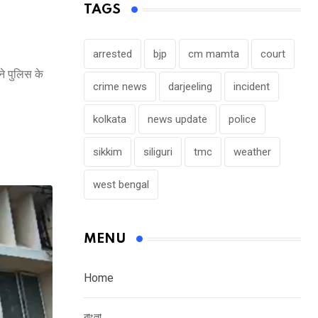
TAGS
arrested
bjp
cm mamta
court
ने पुलिस के
crime news
darjeeling
incident
kolkata
news update
police
sikkim
siliguri
tmc
weather
west bengal
MENU
Home
বাংলা