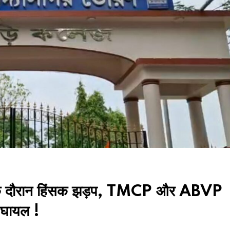
या के दौरान हिंसक झड़प, TMCP और ABVP
े घायल !