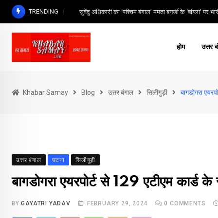
Skip
TRENDING
सुवेंदु अधिकारी का ‘पश्चिम बंगाल’ ममता बनर्जी के ‘बांग्ला’ पर भार
to
content
होम
उत्तर ब
Khabar Samay
Blog
उत्तर बंगाल
सिलीगुड़ी
बागडोगरा एयरपोर
उत्तर बंगाल
घटना
सिलीगुड़ी
बागडोगरा एयरपोर्ट से 129 एटीएम कार्ड के स
BY
GAYATRI YADAV
FEBRUARY 29, 2024
0
COMMENTS