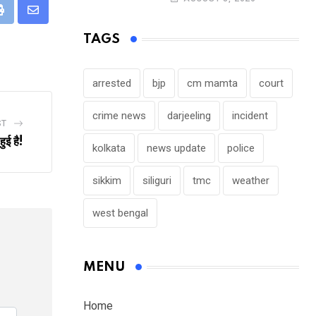
eUpon
Print
Share
via
TAGS
Email
arrested
bjp
cm mamta
court
crime news
darjeeling
incident
ST
ुई है!
kolkata
news update
police
sikkim
siliguri
tmc
weather
west bengal
MENU
Home