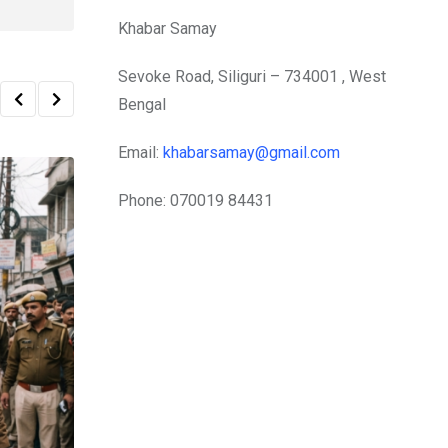
Khabar Samay
Sevoke Road, Siliguri – 734001 , West
Bengal
Email:
khabarsamay@gmail.com
Phone: 070019 84431