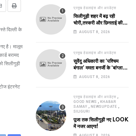
प्रमुख हेडलाइंस और अपडेट्स
Share
Print
सिलीगुड़ी शहर में बढ़ रही
via
चोरी,तस्करी और छिनताई की
Email
्ते दिल्ली के
घटनाएं!
AUGUST 8, 2026
 गए है। मालूम
प्रमुख हेडलाइंस और अपडेट्स
 कार्ड बरामद
सुवेंदु अधिकारी का ‘पश्चिम
को सिलीगुड़ी
बंगाल’ ममता बनर्जी के ‘बांग्ला’
पर भारी!
AUGUST 8, 2026
ोटोज इंटरनेट
,
प्रमुख हेडलाइंस और अपडेट्स
,
GOOD NEWS
KHABAR
,
,
SAMAY
NEWSUPDATE
SILIGURI
पूजा तक सिलीगुड़ी नए LOOK
में नजर आएगा!
AUGUST 8, 2026