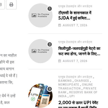
प्रमुख हेडलाइंस और अपडेट्स
Share
Print
टीएमसी के शासनकाल में
via
SJDA में हुई कथित
Email
अनियमितता व भ्रष्टाचार की
AUGUST 7, 2026
जांच का रास्ता हुआ प्रशस्त! एक
नए अवतार में लौटा SJDA!
प्रमुख हेडलाइंस और अपडेट्स
सिलीगुड़ी-जलपाईगुड़ी मेट्रो का
रूट क्या होगा, जानने के लिए
श्न का माहौल
उत्सुक हो रहे हैं?
AUGUST 7, 2026
ोंने भी इस
 चाय बागान
 दे रहे हैं |
,
प्रमुख हेडलाइंस और अपडेट्स
,
,
BANKING
CHARGES
 बताया कि,
,
NEWSUPDATE
ONLINE
,
TRANSACTION
PRIVATE
,
BANK
RESERVE BANK OF
य ने उन्हें
,
INDIA
UPI
 है, कल
2,000 से ऊपर UPI पेमेंट