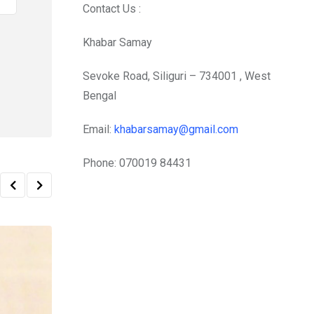
Contact Us :
Khabar Samay
Sevoke Road, Siliguri – 734001 , West
Bengal
Email:
khabarsamay@gmail.com
Phone: 070019 84431