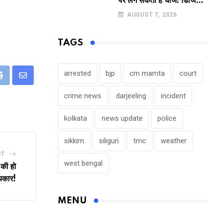
पर लग सकता है चार्ज! डिजिटल
पेमेंट करने वालों के लिए बड़ा
AUGUST 7, 2026
अपडेट !
TAGS
arrested
bjp
cm mamta
court
eUpon
Print
Share
via
crime news
darjeeling
incident
Email
kolkata
news update
police
sikkim
siliguri
tmc
weather
ST
west bengal
 की हो
यकार!
MENU