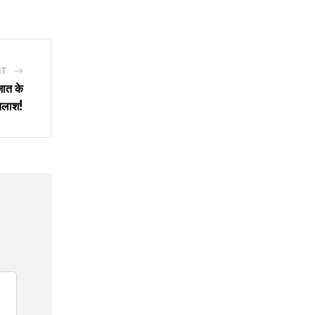
Email
ST
जात के
तलाश!