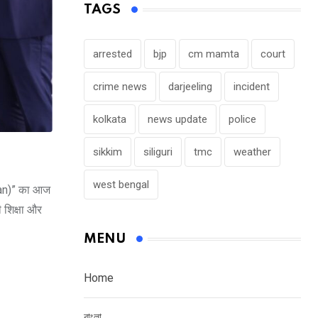
TAGS
arrested
bjp
cm mamta
court
crime news
darjeeling
incident
kolkata
news update
police
sikkim
siliguri
tmc
weather
west bengal
wan)” का आज
ी शिक्षा और
MENU
Home
বাংলা