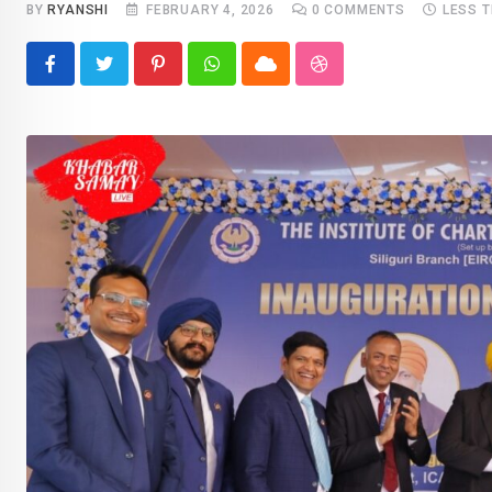
BY
RYANSHI
FEBRUARY 4, 2026
0
COMMENTS
LESS 
Pinterest
Whatsapp
Cloud
StumbleUpon