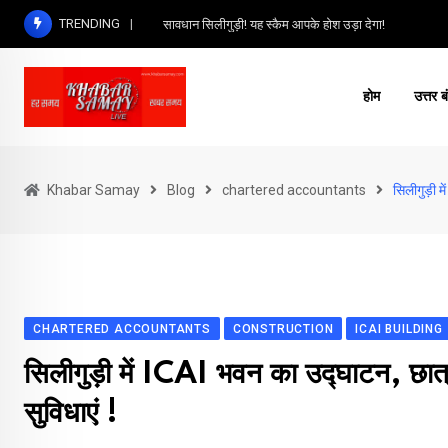
Skip
TRENDING
सावधान सिलीगुड़ी! यह स्कैम आपके होश उड़ा देगा!
to
content
होम
उत्तर ब
Khabar Samay
Blog
chartered accountants
सिलीगुड़ी म
CHARTERED ACCOUNTANTS
CONSTRUCTION
ICAI BUILDING
सिलीगुड़ी में ICAI भवन का उद्घाटन, छात्र
सुविधाएं !