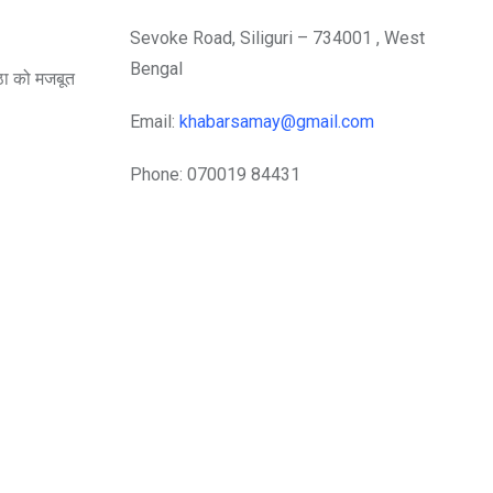
Sevoke Road, Siliguri – 734001 , West
Bengal
्ठा को मजबूत
Email:
khabarsamay@gmail.com
Phone: 070019 84431