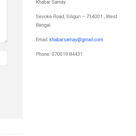
Khabar Samay
Sevoke Road, Siliguri – 734001 , West
Bengal
Email:
khabarsamay@gmail.com
Phone: 070019 84431