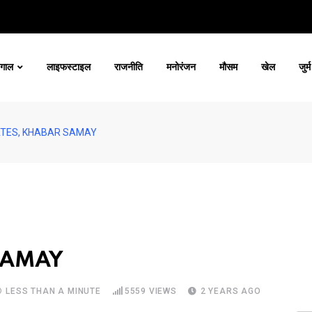
ंगाल
लाइफस्टाइल
राजनीति
मनोरंजन
मौसम
खेल
जुर्म
TES, KHABAR SAMAY
SAMAY
LESS THAN A MINUTE
5559
VIEWS
2 YEARS AGO