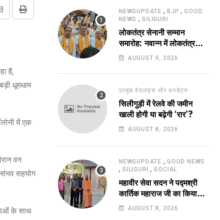
,
,
NEWSUPDATE
BJP
GOOD
Share
Print
,
NEWS
SILIGURI
via
लोकतंत्र सेनानी सम्मान
Email
समारोह: नवान्न में लोकतंत्र
सेनानियों को किया गया
AUGUST 9, 2026
सम्मानित!
ा है,
ा बड़ी धूमधाम
प्रमुख हेडलाइंस और अपडेट्स
सिलीगुड़ी में रेलवे की जमीन
खाली होगी या बढ़ेगी ‘रार’?
लोनी में एक
AUGUST 8, 2026
दौरान वन
,
NEWSUPDATE
GOOD NEWS
,
,
SILIGURI
SOCIAL
हर संभव सहयोग
महावीर सेवा सदन ने पद्मश्री
कार्तिक महाराज जी का किया
सम्मान !
AUGUST 8, 2026
वाओं के साथ