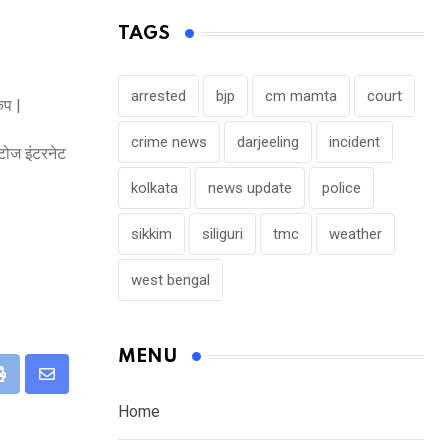
TAGS
arrested
bjp
cm mamta
court
ंप |
crime news
darjeeling
incident
ोटोज इंटरनेट
kolkata
news update
police
sikkim
siliguri
tmc
weather
west bengal
MENU
eUpon
Print
Share
Home
via
Email