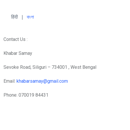
हिंदी 
| 
বাংলা
Contact Us :
Khabar Samay
Sevoke Road, Siliguri – 734001 , West Bengal
Email:
khabarsamay@gmail.com
Phone: 070019 84431