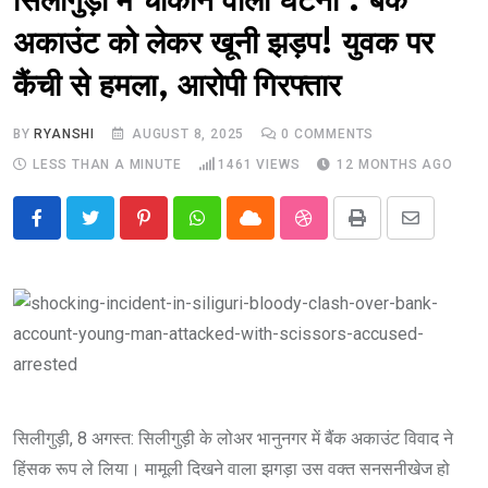
सिलीगुड़ी में चौंकाने वाली घटना : बैंक
अकाउंट को लेकर खूनी झड़प! युवक पर
कैंची से हमला, आरोपी गिरफ्तार
BY
RYANSHI
AUGUST 8, 2025
0
COMMENTS
LESS THAN A MINUTE
1461
VIEWS
12 MONTHS AGO
Pinterest
Whatsapp
Cloud
StumbleUpon
Print
Share
via
Email
सिलीगुड़ी, 8 अगस्त: सिलीगुड़ी के लोअर भानुनगर में बैंक अकाउंट विवाद ने
हिंसक रूप ले लिया। मामूली दिखने वाला झगड़ा उस वक्त सनसनीखेज हो