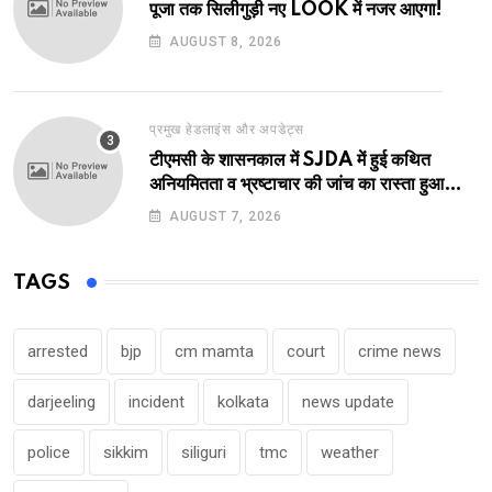
पूजा तक सिलीगुड़ी नए LOOK में नजर आएगा!
AUGUST 8, 2026
प्रमुख हेडलाइंस और अपडेट्स
टीएमसी के शासनकाल में SJDA में हुई कथित
अनियमितता व भ्रष्टाचार की जांच का रास्ता हुआ
प्रशस्त! एक नए अवतार में लौटा SJDA!
AUGUST 7, 2026
TAGS
arrested
bjp
cm mamta
court
crime news
darjeeling
incident
kolkata
news update
police
sikkim
siliguri
tmc
weather