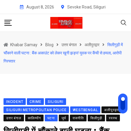
Skip
August 8, 2026
Sevoke Road, Siliguri
to
content
Khabar Samay
Blog
उत्तर बंगाल
अलीपुरद्वार
सिलीगुड़ी में
चौंकाने वाली घटना : बैंक अकाउंट को लेकर खूनी झड़प! युवक पर कैंची से हमला, आरोपी
गिरफ्तार
INCIDENT
CRIME
SILIGURI
SILIGURI METROPOLITAN POLICE
WESTBENGAL
अलीपुरद्वार
उत्तर बंगाल
कालिम्पोंग
घटना
जुर्म
राजनीति
सिलीगुड़ी
स्वस्थ