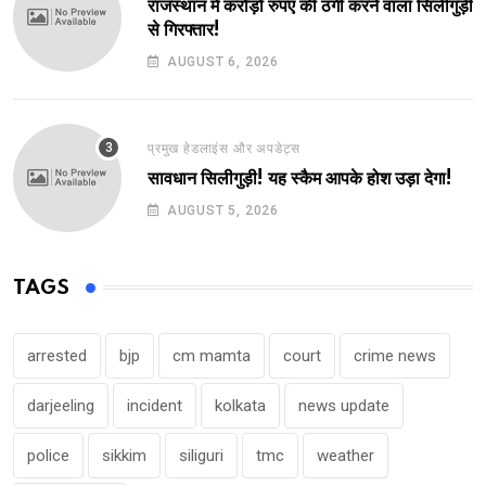
राजस्थान में करोड़ों रुपए की ठगी करने वाला सिलीगुड़ी
से गिरफ्तार!
AUGUST 6, 2026
प्रमुख हेडलाइंस और अपडेट्स
सावधान सिलीगुड़ी! यह स्कैम आपके होश उड़ा देगा!
AUGUST 5, 2026
TAGS
arrested
bjp
cm mamta
court
crime news
darjeeling
incident
kolkata
news update
police
sikkim
siliguri
tmc
weather