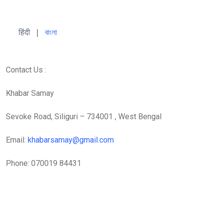
हिंदी 
| 
বাংলা
Contact Us :
Khabar Samay
Sevoke Road, Siliguri – 734001 , West Bengal
Email:
khabarsamay@gmail.com
Phone: 070019 84431