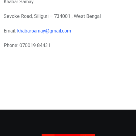
Khabar Samay
Sevoke Road, Siliguri – 734001 , West Bengal
Email:
khabarsamay@gmail.com
Phone: 070019 84431