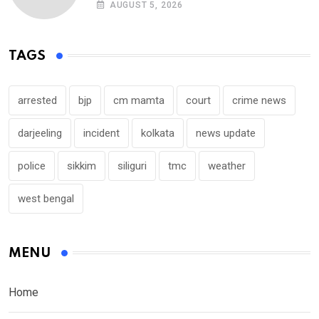
AUGUST 5, 2026
TAGS
arrested
bjp
cm mamta
court
crime news
darjeeling
incident
kolkata
news update
police
sikkim
siliguri
tmc
weather
west bengal
MENU
Home