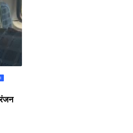
I
 रंजन