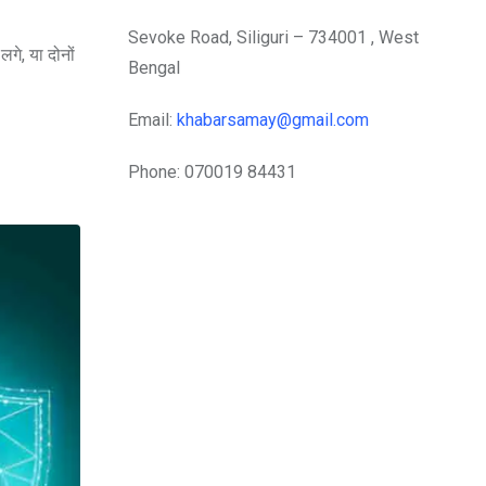
Sevoke Road, Siliguri – 734001 , West
गे, या दोनों
Bengal
Email:
khabarsamay@gmail.com
Phone: 070019 84431