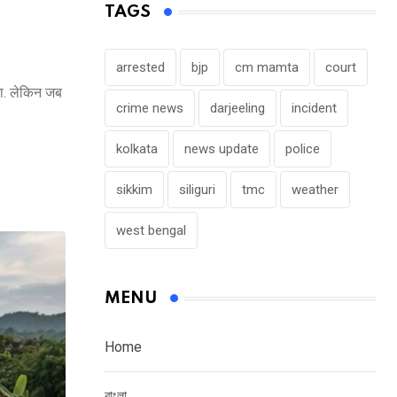
TAGS
arrested
bjp
cm mamta
court
गा. लेकिन जब
crime news
darjeeling
incident
kolkata
news update
police
sikkim
siliguri
tmc
weather
west bengal
MENU
Home
বাংলা