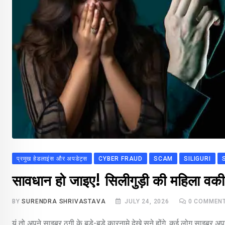
प्रमुख हेडलाइंस और अपडेट्स
CYBER FRAUD
SCAM
SILIGURI
सावधान हो जाइए! सिलीगुड़ी की महिला वक
BY
SURENDRA SHRIVASTAVA
JULY 24, 2026
0
COMMEN
यूं तो अपने साइबर ठगी के बड़े-बड़े कारनामे देखे सुने होंगे. कई लोग साइबर अ