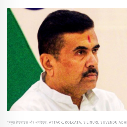
,
,
,
,
प्रमुख हेडलाइंस और अपडेट्स
ATTACK
KOLKATA
SILIGURI
SUVENDU ADH