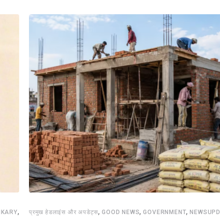
,
,
,
,
IKARY
प्रमुख हेडलाइंस और अपडेट्स
GOOD NEWS
GOVERNMENT
NEWSUPD