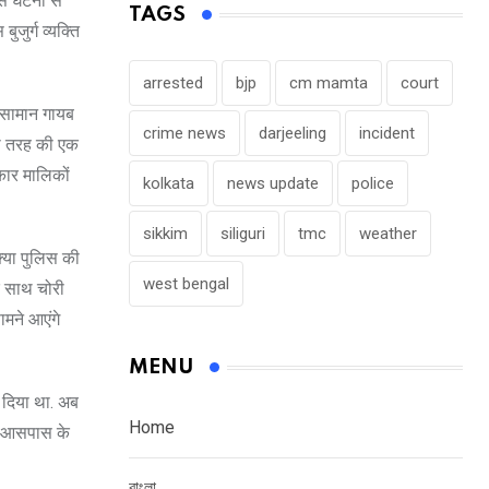
इस घटना से
TAGS
जुर्ग व्यक्ति
arrested
bjp
cm mamta
court
 सामान गायब
crime news
darjeeling
incident
सी तरह की एक
कार मालिकों
kolkata
news update
police
sikkim
siliguri
tmc
weather
क्या पुलिस की
west bengal
े साथ चोरी
मने आएंगे
MENU
 दिया था. अब
Home
और आसपास के
বাংলা