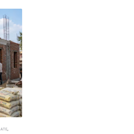
,
,
,
,
ATE
NEWSUPDATE
FOOTBALL
GOOD NEWS
SHANKAR GHOS