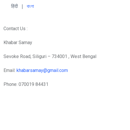
हिंदी 
| 
বাংলা
Contact Us :
Khabar Samay
Sevoke Road, Siliguri – 734001 , West Bengal
Email:
khabarsamay@gmail.com
Phone: 070019 84431