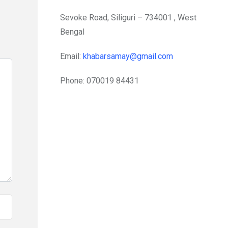
Sevoke Road, Siliguri – 734001 , West
Bengal
Email:
khabarsamay@gmail.com
Phone: 070019 84431