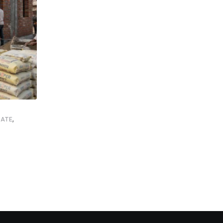
,
,
,
,
ATE
NEWSUPDATE
FOOTBALL
GOOD NEWS
SHANKAR GHOS
इस्ट बंगाल दिवस पर सिलिगुड़ी में जश्न, विधायक शंकर
AUGUST 1, 2026