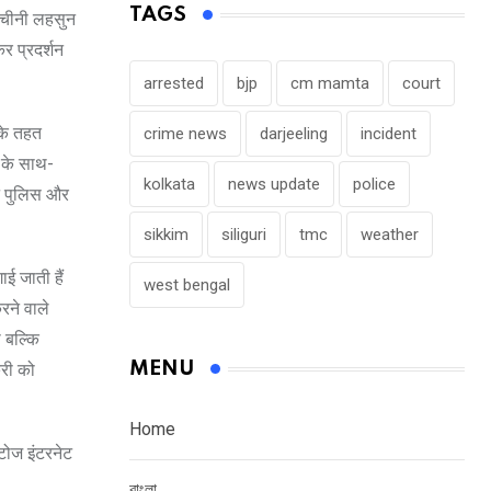
TAGS
ि चीनी लहसुन
र प्रदर्शन
arrested
bjp
cm mamta
court
 के तहत
crime news
darjeeling
incident
 के साथ-
kolkata
news update
police
ने पुलिस और
sikkim
siliguri
tmc
weather
ाई जाती हैं
west bengal
रने वाले
ा बल्कि
MENU
्री को
Home
ोटोज इंटरनेट
বাংলা