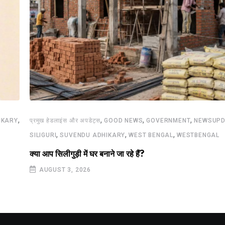
,
,
,
,
IKARY
प्रमुख हेडलाइंस और अपडेट्स
GOOD NEWS
GOVERNMENT
NEWSUPD
,
,
,
SILIGURI
SUVENDU ADHIKARY
WEST BENGAL
WESTBENGAL
क्या आप सिलीगुड़ी में घर बनाने जा रहे हैं?
AUGUST 3, 2026