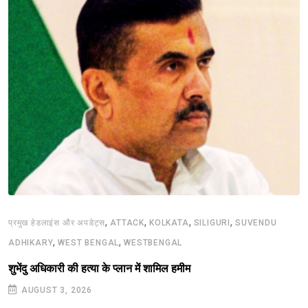
,
,
,
,
प्रमुख हेडलाइंस और अपडेट्स
ATTACK
KOLKATA
SILIGURI
SUVENDU
,
,
ADHIKARY
WEST BENGAL
WESTBENGAL
शुभेंदु अधिकारी की हत्या के प्लान में शामिल हमीम
AUGUST 3, 2026