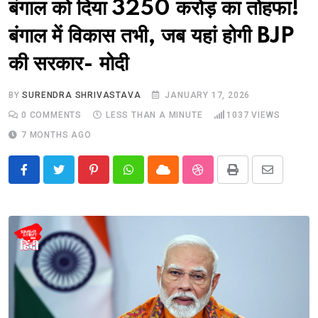
बंगाल को दिया 3250 करोड़ का तोहफा!
बंगाल में विकास तभी, जब यहां होगी BJP
की सरकार- मोदी
BY
SURENDRA SHRIVASTAVA
JANUARY 17, 2026
0
COMMENTS
LESS THAN A MINUTE
1037
VIEWS
7 MONTHS AGO
Pinterest
Whatsapp
Cloud
StumbleUpon
Print
Share
via
Email