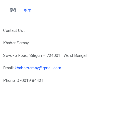
हिंदी 
| 
বাংলা
Contact Us :
Khabar Samay
Sevoke Road, Siliguri – 734001 , West Bengal
Email:
khabarsamay@gmail.com
Phone: 070019 84431