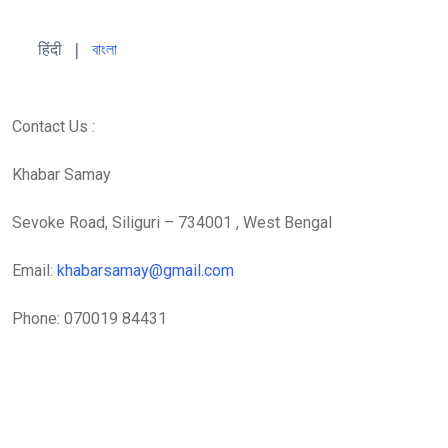
हिंदी 
| 
বাংলা
Contact Us :
Khabar Samay
Sevoke Road, Siliguri – 734001 , West Bengal
Email:
khabarsamay@gmail.com
Phone: 070019 84431