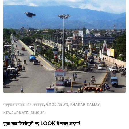
,
,
,
प्रमुख हेडलाइंस और अपडेट्स
GOOD NEWS
KHABAR SAMAY
,
NEWSUPDATE
SILIGURI
पूजा तक सिलीगुड़ी नए LOOK में नजर आएगा!