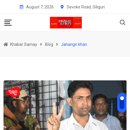
Skip
August 7, 2026
Sevoke Road, Siliguri
to
content
Khabar Samay
Blog
Jahangir khan