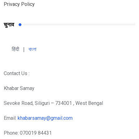
Privacy Policy
चुनाव
हिंदी 
| 
বাংলা
Contact Us :
Khabar Samay
Sevoke Road, Siliguri – 734001 , West Bengal
Email:
khabarsamay@gmail.com
Phone: 070019 84431