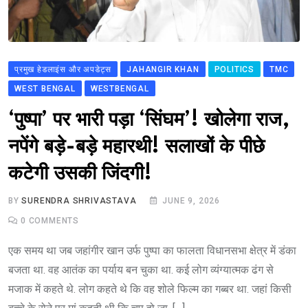
प्रमुख हेडलाइंस और अपडेट्स
JAHANGIR KHAN
POLITICS
TMC
WEST BENGAL
WESTBENGAL
‘पुष्पा’ पर भारी पड़ा ‘सिंघम’! खोलेगा राज,
नपेंगे बड़े-बड़े महारथी! सलाखों के पीछे
कटेगी उसकी जिंदगी!
BY
SURENDRA SHRIVASTAVA
JUNE 9, 2026
0
COMMENTS
एक समय था जब जहांगीर खान उर्फ पुष्पा का फालता विधानसभा क्षेत्र में डंका
बजता था. वह आतंक का पर्याय बन चुका था. कई लोग व्यंग्यात्मक ढंग से
मजाक में कहते थे. लोग कहते थे कि वह शोले फिल्म का गब्बर था. जहां किसी